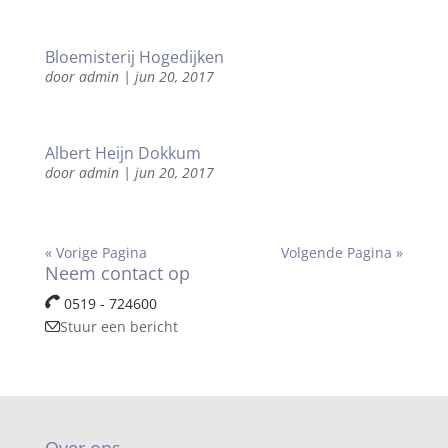
Bloemisterij Hogedijken
door
admin
|
jun 20, 2017
Albert Heijn Dokkum
door
admin
|
jun 20, 2017
« Vorige Pagina
Volgende Pagina »
Neem contact op
0519 - 724600
Stuur een bericht