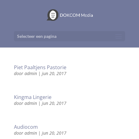
Selecteer een pagina
Piet Paaltjens Pastorie
door
admin
|
jun 20, 2017
Kingma Lingerie
door
admin
|
jun 20, 2017
Audiocom
door
admin
|
jun 20, 2017