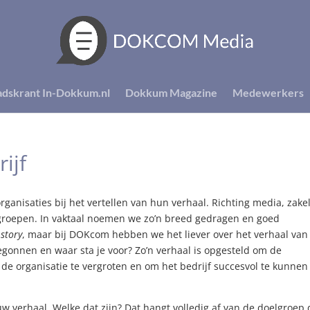
adskrant In-Dokkum.nl
Dokkum Magazine
Medewerkers
ijf
ganisaties bij het vertellen van hun verhaal. Richting media, zakel
oelgroepen. In vaktaal noemen we zo’n breed gedragen en goed
 story
, maar bij DOKcom hebben we het liever over het verhaal van 
gonnen en waar sta je voor? Zo’n verhaal is opgesteld om de
e organisatie te vergroten en om het bedrijf succesvol te kunnen
uw verhaal. Welke dat zijn? Dat hangt volledig af van de doelgroep 