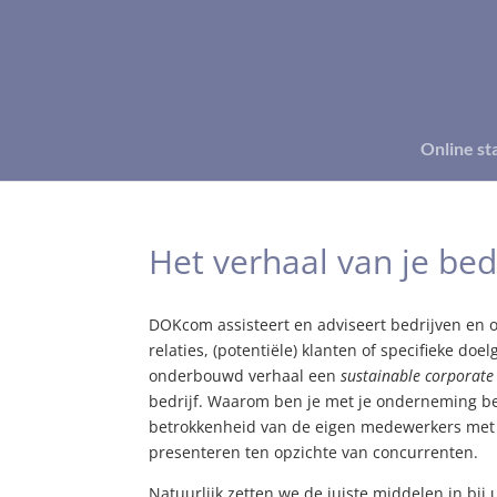
Online st
Het verhaal van je bedr
DOKcom assisteert en adviseert bedrijven en or
relaties, (potentiële) klanten of specifieke d
onderbouwd verhaal een
sustainable corporate
bedrijf. Waarom ben je met je onderneming be
betrokkenheid van de eigen medewerkers met d
presenteren ten opzichte van concurrenten.
Natuurlijk zetten we de juiste middelen in bij 